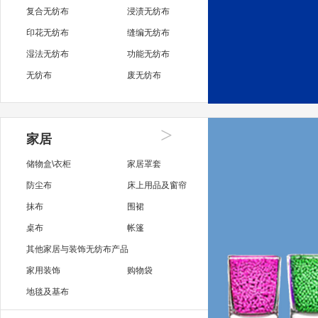
复合无纺布
浸渍无纺布
印花无纺布
缝编无纺布
湿法无纺布
功能无纺布
无纺布
废无纺布
>
家居
储物盒\衣柜
家居罩套
防尘布
床上用品及窗帘
抹布
围裙
桌布
帐篷
其他家居与装饰无纺布产品
家用装饰
购物袋
地毯及基布