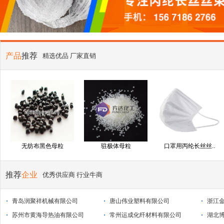
产品
推荐
精选优品 厂家直销
无纺布黑色母粒
驻极体母粒
口罩用丙纶长丝丝..
推荐
企业
优秀供应商 行业牛商
青岛润聚祥机械有限公司
唐山伟业塑料有限公司
浙江
苏州市黄海导热油有限公司
常州运成化纤材料有限公司
湖北