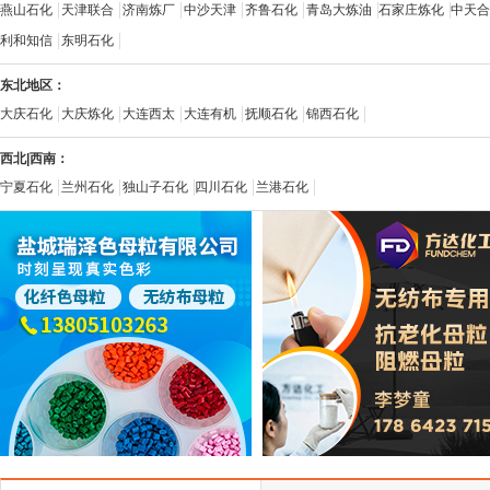
燕山石化
天津联合
济南炼厂
中沙天津
齐鲁石化
青岛大炼油
石家庄炼化
中天合
利和知信
东明石化
东北地区：
大庆石化
大庆炼化
大连西太
大连有机
抚顺石化
锦西石化
西北|西南：
宁夏石化
兰州石化
独山子石化
四川石化
兰港石化