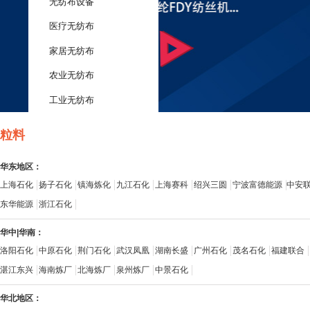
无纺布设备
医疗无纺布
家居无纺布
农业无纺布
工业无纺布
粒料
华东地区：
上海石化
扬子石化
镇海炼化
九江石化
上海赛科
绍兴三圆
宁波富德能源
中安
东华能源
浙江石化
华中|华南：
洛阳石化
中原石化
荆门石化
武汉凤凰
湖南长盛
广州石化
茂名石化
福建联合
湛江东兴
海南炼厂
北海炼厂
泉州炼厂
中景石化
华北地区：