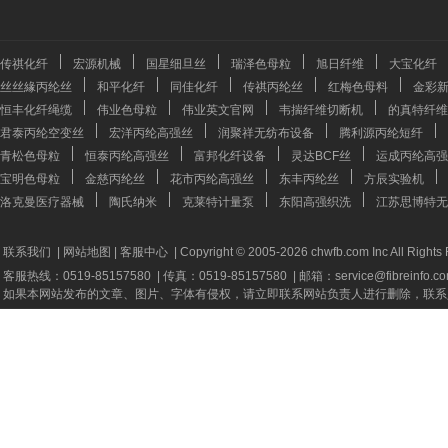
传祺化纤
宏源机械
国星细旦丝
瑞泽色母粒
旭日纤维
大宝化纤
丝丝緣丙纶丝
和平化纤
同佳化纤
传祺丙纶丝
红梅色母料
金彩
恒丰化纤绳缆
伟业色母粒
伟业英文官网
韦揣纤维切断机
的真特纤维
君泰丙纶空变丝
宏洋丙纶高强丝
润聚祥无纺布设备
腾利源丙纶短纤
青松色母粒
恒泰丙纶高强丝
富邦化纤设备
灵达BCF丝
运成丙纶高强
宝明色母粒
金慈丙纶丝
花市丙纶高强丝
东丰丙纶丝
方辰实验机
洛克曼医疗器械
陶氏纳米
克莱特计量泵
东阳高强织洗
江苏思博特无
联系我们
|
网站地图
|
客服中心
|
Copyright © 2005-2026 chwfb.com Inc All Rights
客服热线：0519-85157580
|
传真：0519-85157580
|
邮箱：service@fibreinfo.c
如果本网站发布的文章、图片、字体有侵权，请立即联系网站负责人进行删除，联系人：薛小姐 13