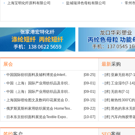
上海宝明化纤原料有限公司
盐城瑞泽色母粒有限公司
常州
展会
最新
采购
中国国际纺织面料及辅料博览会Intert..
[08-25]
[求]
亚麻无纺布
[7-
中国（上海）国际产业用纺织品及非织..
[09-01]
[求]
工业湿巾
[7-14]
中国（上海）国际产业用纺织品及非织..
[09-01]
[求]
无纺布
[7-1]
上海国际喷绘图文及数码印花展览会 D..
[09-15]
[求]
耐热性300℃的
俄罗斯莫斯科家用纺织展览会 HomeTex..
[09-22]
[求]
黑色的亲水无
日本东京纺织面料展览会Textile Expo..
[10-07]
[求]
汽车内饰胶带基材
签约
客户
SEO
案例