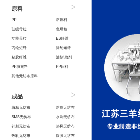
>
原料
PP
熔喷料
驻级母粒
色母粒
功能母粒
ES纤维
丙纶短纤
涤纶短纤
粘胶纤维
油剂\助剂
PP填充料
PP回料
其他无纺布原料
>
成品
纺粘无纺布
熔喷无纺布
SMS无纺布
水刺无纺布
针刺无纺布
热风无纺布
热轧无纺布
腹膜无纺布