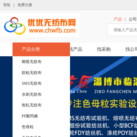
登陆
|
免费注册
产品
公司
|
产品分类
找产品
找采购
找公
熔喷无纺布
纺粘无纺布
SMS无纺布
水刺无纺布
热轧无纺布
PP聚丙烯
色母粒