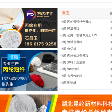
供应
[供]
丙纶普强丝色母粒
[
[供]
降温母粒
[
[供]
公路、地毯专用土工布
[
[供]
流延色母粒
[
[供]
分切机
[
[供]
丙纶长丝色母粒
[
[供]
涤纶长丝油剂
[
[供]
涤纶短纤
[
[供]
大号收纳箱
[
[供]
购物袋
[