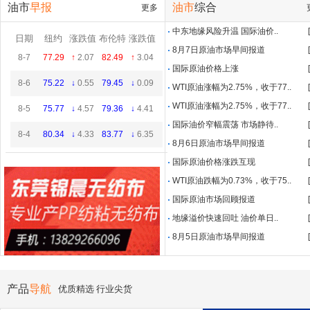
油市
早报
油市
综合
更多
中东地缘风险升温 国际油价..
日期
纽约
涨跌值
布伦特
涨跌值
8月7日原油市场早间报道
8-7
77.29
↑
2.07
82.49
↑
3.04
国际原油价格上涨
8-6
75.22
↓
0.55
79.45
↓
0.09
WTI原油涨幅为2.75%，收于77..
WTI原油涨幅为2.75%，收于77..
8-5
75.77
↓
4.57
79.36
↓
4.41
国际油价窄幅震荡 市场静待..
8-4
80.34
↓
4.33
83.77
↓
6.35
8月6日原油市场早间报道
国际原油价格涨跌互现
WTI原油跌幅为0.73%，收于75..
国际原油市场回顾报道
地缘溢价快速回吐 油价单日..
8月5日原油市场早间报道
产品
导航
优质精选 行业尖货